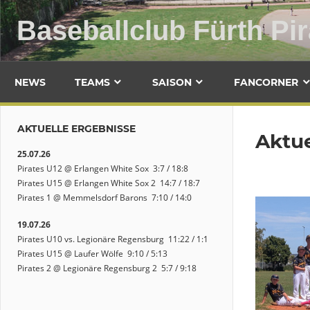
Zum
Baseballclub Fürth Pir
Inhalt
springen
NEWS
TEAMS
SAISON
FANCORNER
AKTUELLE ERGEBNISSE
Aktu
25.07.26
Pirates U12 @ Erlangen White Sox 3:7 / 18:8
Pirates U15 @ Erlangen White Sox 2 14:7 / 18:7
Pirates 1 @ Memmelsdorf Barons 7:10 / 14:0
19.07.26
Pirates U10 vs. Legionäre Regensburg 11:22 / 1:1
Pirates U15 @ Laufer Wölfe 9:10 / 5:13
Pirates 2 @ Legionäre Regensburg 2 5:7 / 9:18