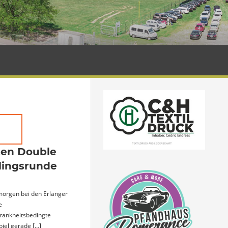
zten Double
lingsrunde
morgen bei den Erlanger
e
rankheitsbedingte
Spiel gerade
[…]