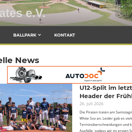
ates e.V.
Baseballclub
Fürth
BALLPARK
KONTAKT
Pirates
e.V.
elle News
U12-Split im let
Header der Früh
26. Juli 2026
Die Piraten traten am Samstag
White Sox an. Leider gab es viel
Terminüberschneidungen und k
Ausfälle, sodass wir im ersten 