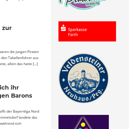
 zur
waren die jungen Piraten
n den Tabellenführer aus
nte, allein das hatte
[…]
ich ihr
egen Barons
yoffs der Bayernliga Nord
Memmelsdorf landete das
 während sich