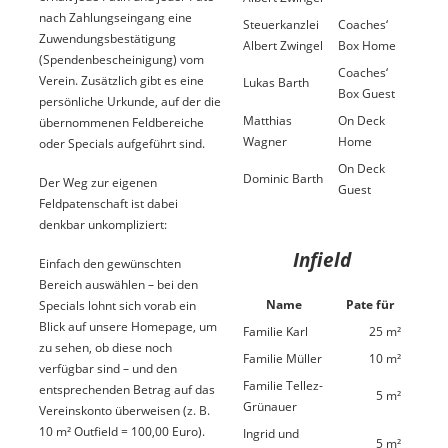
nach Zahlungseingang eine
Steuerkanzlei
Coaches‘
Zuwendungsbestätigung
Albert Zwingel
Box Home
(Spendenbescheinigung) vom
Coaches‘
Verein. Zusätzlich gibt es eine
Lukas Barth
Box Guest
persönliche Urkunde, auf der die
Matthias
On Deck
übernommenen Feldbereiche
Wagner
Home
oder Specials aufgeführt sind.
On Deck
Dominic Barth
Der Weg zur eigenen
Guest
Feldpatenschaft ist dabei
denkbar unkompliziert:
Infield
Einfach den gewünschten
Bereich auswählen – bei den
Name
Pate für
Specials lohnt sich vorab ein
Blick auf unsere Homepage, um
Familie Karl
25 m²
zu sehen, ob diese noch
Familie Müller
10 m²
verfügbar sind – und den
Familie Tellez-
entsprechenden Betrag auf das
5 m²
Grünauer
Vereinskonto überweisen (z. B.
10 m² Outfield = 100,00 Euro).
Ingrid und
5 m²