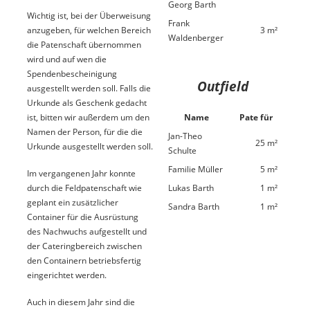
Georg Barth
Wichtig ist, bei der Überweisung
Frank
anzugeben, für welchen Bereich
3 m²
Waldenberger
die Patenschaft übernommen
wird und auf wen die
Spendenbescheinigung
Outfield
ausgestellt werden soll. Falls die
Urkunde als Geschenk gedacht
ist, bitten wir außerdem um den
Name
Pate für
Namen der Person, für die die
Jan-Theo
25 m²
Urkunde ausgestellt werden soll.
Schulte
Familie Müller
5 m²
Im vergangenen Jahr konnte
durch die Feldpatenschaft wie
Lukas Barth
1 m²
geplant ein zusätzlicher
Sandra Barth
1 m²
Container für die Ausrüstung
des Nachwuchs aufgestellt und
der Cateringbereich zwischen
den Containern betriebsfertig
eingerichtet werden.
Auch in diesem Jahr sind die