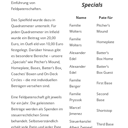
Einführung von
Specials
Feldpatenschaften.
Name
Pate für
Das Spielfeld wurde dazu in
Familie
Pitcher’s
Quadratmeter unterteilt. Für
Wolters
Mound
jeden Quadratmeter im Infield
wurde ein Beitrag von 20,00
Familie
Homeplate
Euro, im Outfi eld von 10,00 Euro
Wolters
festgelegt. Darüber hinaus gibt
Alexander
Batter’s
es besondere Bereiche – unsere
Edel
Box Home
„Specials“ wie Pitcher’s Mound,
Alexander
Batter’s
Homeplate, Bases, Batter’s Box,
Edel
Box Guest
Coaches’ Boxen und On-Deck
Circles – die mit individuellen
Familie
First Base
Beträgen versehen sind.
Berger
Familie
Second
Eine Feldpatenschaft gilt jeweils
Pryssok
Base
für ein Jahr. Die geleisteten
Marcel
Beiträge werden als Spenden im
Shortstop
Jimenez
steuerrechtlichen Sinne
behandelt. Selbstverständlich
Steuerkanzlei
Third Base
erhält jede Patin und jeder Pate
Albert Zwingel