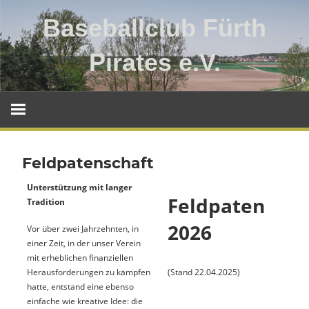
Zum
Baseballclub Fürth
Inhalt
springen
Pirates e.V.
Baseballclub
Fürth
Pirates
e.V.
Feldpatenschaft
Unterstützung mit langer
Feldpaten
Tradition
2026
Vor über zwei Jahrzehnten, in
einer Zeit, in der unser Verein
mit erheblichen finanziellen
Herausforderungen zu kämpfen
(Stand 22.04.2025)
hatte, entstand eine ebenso
einfache wie kreative Idee: die