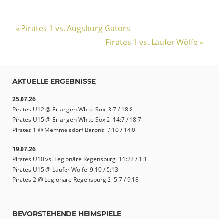
Beitragsnavigation
Vorheriger
Pirates 1 vs. Augsburg Gators
Beitrag:
Nächster
Pirates 1 vs. Laufer Wölfe
Beitrag:
AKTUELLE ERGEBNISSE
25.07.26
Pirates U12 @ Erlangen White Sox 3:7 / 18:8
Pirates U15 @ Erlangen White Sox 2 14:7 / 18:7
Pirates 1 @ Memmelsdorf Barons 7:10 / 14:0
19.07.26
Pirates U10 vs. Legionäre Regensburg 11:22 / 1:1
Pirates U15 @ Laufer Wölfe 9:10 / 5:13
Pirates 2 @ Legionäre Regensburg 2 5:7 / 9:18
BEVORSTEHENDE HEIMSPIELE