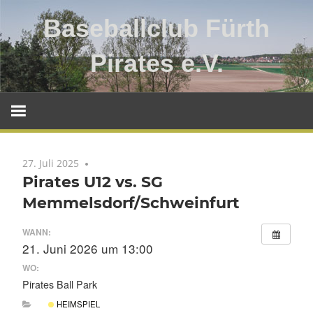
Zum
Baseballclub Fürth
Inhalt
springen
Pirates e.V.
Baseballclub
Fürth
Pirates
e.V.
27. Juli 2025
Pirates U12 vs. SG
Memmelsdorf/Schweinfurt
WANN:
21. Juni 2026 um 13:00
WO:
Pirates Ball Park
HEIMSPIEL