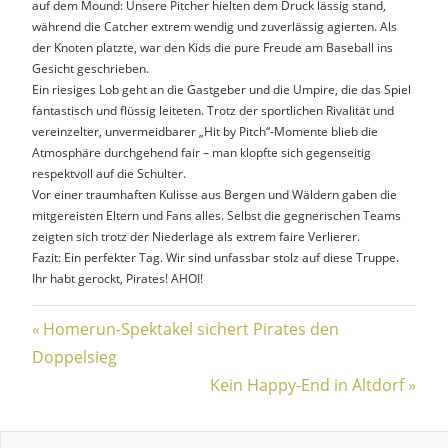
auf dem Mound: Unsere Pitcher hielten dem Druck lässig stand,
während die Catcher extrem wendig und zuverlässig agierten. Als
der Knoten platzte, war den Kids die pure Freude am Baseball ins
Gesicht geschrieben.
Ein riesiges Lob geht an die Gastgeber und die Umpire, die das Spiel
fantastisch und flüssig leiteten. Trotz der sportlichen Rivalität und
vereinzelter, unvermeidbarer „Hit by Pitch“-Momente blieb die
Atmosphäre durchgehend fair – man klopfte sich gegenseitig
respektvoll auf die Schulter.
Vor einer traumhaften Kulisse aus Bergen und Wäldern gaben die
mitgereisten Eltern und Fans alles. Selbst die gegnerischen Teams
zeigten sich trotz der Niederlage als extrem faire Verlierer.
Fazit: Ein perfekter Tag. Wir sind unfassbar stolz auf diese Truppe.
Ihr habt gerockt, Pirates! AHOI!
Beitragsnavigation
Vorheriger
Homerun-Spektakel sichert Pirates den
Beitrag:
Doppelsieg
Nächster
Kein Happy-End in Altdorf
Beitrag: