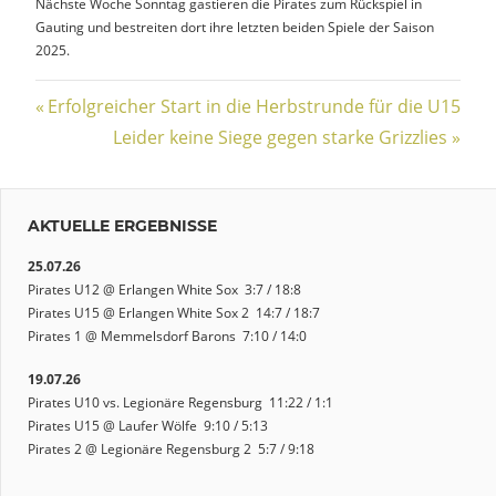
Nächste Woche Sonntag gastieren die Pirates zum Rückspiel in
Gauting und bestreiten dort ihre letzten beiden Spiele der Saison
2025.
Beitragsnavigation
Vorheriger
Erfolgreicher Start in die Herbstrunde für die U15
Beitrag:
Nächster
Leider keine Siege gegen starke Grizzlies
Beitrag:
AKTUELLE ERGEBNISSE
25.07.26
Pirates U12 @ Erlangen White Sox 3:7 / 18:8
Pirates U15 @ Erlangen White Sox 2 14:7 / 18:7
Pirates 1 @ Memmelsdorf Barons 7:10 / 14:0
19.07.26
Pirates U10 vs. Legionäre Regensburg 11:22 / 1:1
Pirates U15 @ Laufer Wölfe 9:10 / 5:13
Pirates 2 @ Legionäre Regensburg 2 5:7 / 9:18