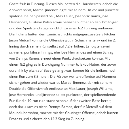
Gäste früh in Führung. Dieses Mal hatten die Hausherren jedoch die
Antwort parat, Marcel Jimenez legte mit seinem Hit vor und punktete
später auf einen passed ball, Max Lauer, Joseph Williams, Jose
Hernandez, Gustavo Poleo sowie Sebastian Rittler sollten ihm folgen
und den Spielstand augenblicklich zu einer 6:2 Führung umbauen.
Die Indians hatten dem zunächst nichts entgegenzusetzen, Pitcher
Jason Metcalf konnte die Offensive gut in Schach halten – und im 2.
Inning durch seinen Run selbst auf 7:2 erhöhen. Es folgten zwei
schnelle, punktlose Innings, ehe Jose Hernandez auf einen Schlag
von Dennys Ramos erneut einen Punkt draufsetzen konnte. Mit
einem 8:2 ging es in Durchgang Nummer 6. Jakob Huber, der zuvor
durch hit by pitch auf Base gelangt war, konnte für die Indians noch
einen Run zum 8:3 holen. Die Fürther wollten offenbar auf Nummer
sicher gehen und wieder war es Marcel Jimenez, der mit seinem
Double die Offensivkraft entfesselte: Max Lauer, Joseph Williams,
Jose Hernandez und Jimenez selbst punkteten, der spielbeendende
Run für die 10-run-rule stand schon auf der zweiten Base bereit,
doch dazu kam es nicht. Dennys Ramos, der für Metcalf auf dem
Mound übernahm, machte mit der Gautinger Offense jedoch kurzen
Prozess und sicherte den 12:3 Sieg im 7. Inning.