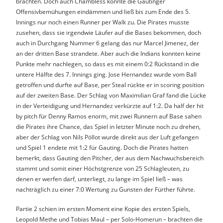
brachten. Doch auch Chambless konnte die Gautinger
Offensivbemühungen eindämmen und ließ bis zum Ende des 5.
Innings nur noch einen Runner per Walk zu. Die Pirates musste
zusehen, dass sie irgendwie Läufer auf die Bases bekommen, doch
auch in Durchgang Nummer 6 gelang das nur Marcel Jimenez, der
an der dritten Base strandete. Aber auch die Indians konnten keine
Punkte mehr nachlegen, so dass es mit einem 0:2 Rückstand in die
untere Hälfte des 7. Innings ging. Jose Hernandez wurde vom Ball
getroffen und durfte auf Base, per Steal rückte er in scoring position
auf der zweiten Base. Der Schlag von Maximilian Graf fand die Lücke
in der Verteidigung und Hernandez verkürzte auf 1:2. Da half der hit
by pitch für Denny Ramos enorm, mit zwei Runnern auf Base sahen
die Pirates ihre Chance, das Spiel in letzter Minute noch zu drehen,
aber der Schlag von Nils Pöllot wurde direkt aus der Luft gefangen
und Spiel 1 endete mit 1:2 für Gauting. Doch die Pirates hatten
bemerkt, dass Gauting den Pitcher, der aus dem Nachwuchsbereich
stammt und somit einer Höchstgrenze von 25 Schlagleuten, zu
denen er werfen darf, unterliegt, zu lange im Spiel ließ – was
nachträglich zu einer 7:0 Wertung zu Gunsten der Fürther führte.
Partie 2 schien im ersten Moment eine Kopie des ersten Spiels,
Leopold Methe und Tobias Maul – per Solo-Homerun – brachten die