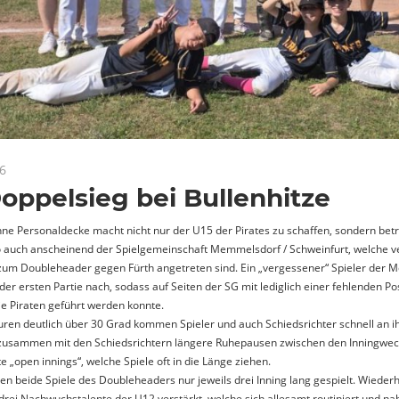
26
News
oppelsieg bei Bullenhitze
ünne Personaldecke macht nicht nur der U15 der Pirates zu schaffen, sondern betr
o auch anscheinend der Spielgemeinschaft Memmelsdorf / Schweinfurt, welche
um Doubleheader gegen Fürth angetreten sind. Ein „vergessener“ Spieler der
der ersten Partie nach, sodass auf Seiten der SG mit lediglich einer fehlenden Pos
ie Piraten geführt werden konnte.
ren deutlich über 30 Grad kommen Spieler und auch Schiedsrichter schnell an 
zusammen mit den Schiedsrichtern längere Ruhepausen zwischen den Inningwec
 „open innings“, welche Spiele oft in die Länge ziehen.
n beide Spiele des Doubleheaders nur jeweils drei Inning lang gespielt. Wieder
drei Nachwuchstalente der U12 verstärkt, welche sich allesamt routiniert und nah