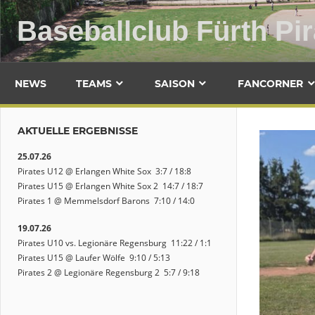
Zum
Baseballclub Fürth Pir
Inhalt
springen
NEWS
TEAMS
SAISON
FANCORNER
AKTUELLE ERGEBNISSE
25.07.26
Pirates U12 @ Erlangen White Sox 3:7 / 18:8
Pirates U15 @ Erlangen White Sox 2 14:7 / 18:7
Pirates 1 @ Memmelsdorf Barons 7:10 / 14:0
19.07.26
Pirates U10 vs. Legionäre Regensburg 11:22 / 1:1
Pirates U15 @ Laufer Wölfe 9:10 / 5:13
Pirates 2 @ Legionäre Regensburg 2 5:7 / 9:18