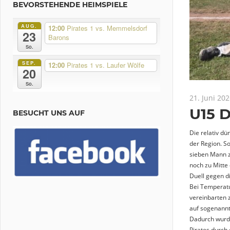
BEVORSTEHENDE HEIMSPIELE
AUG.
12:00
Pirates 1 vs. Memmelsdorf
23
Barons
So.
SEP.
12:00
Pirates 1 vs. Laufer Wölfe
20
So.
21. Juni 20
U15 D
BESUCHT UNS AUF
Die relativ d
der Region. S
sieben Mann z
noch zu Mitte 
Duell gegen d
Bei Temperatu
vereinbarten 
auf sogenannte
Dadurch wurde
Pirates durch 