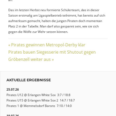
Das im letzten Herbst neu formierte Schülerteam, das in dieser
Saison erstmalig am Ligaspielbetrieb teilnimmt, hat bereits auf sich
aufmerksam gemacht, halten die jungen Piraten doch momentan
Platz 2 in der Tabelle. Man darf also gespannt sein, wie sie sich
gegen die Wölfe zur Wehr setzen können.
Beitragsnavigation
Vorheriger
Pirates gewinnen Metropol-Derby klar
Nächster
Beitrag:
Pirates bauen Siegesserie mit Shutout gegen
Beitrag:
Gröbenzell weiter aus
AKTUELLE ERGEBNISSE
25.07.26
Pirates U12 @ Erlangen White Sox 3:7 / 18:8
Pirates U15 @ Erlangen White Sox 2 14:7 / 18:7
Pirates 1 @ Memmelsdorf Barons 7:10 / 14:0
19.07.26