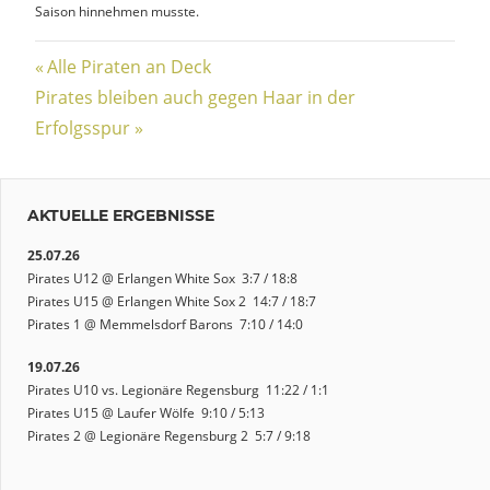
Saison hinnehmen musste.
Beitragsnavigation
Vorheriger
Alle Piraten an Deck
Nächster
Beitrag:
Pirates bleiben auch gegen Haar in der
Beitrag:
Erfolgsspur
AKTUELLE ERGEBNISSE
25.07.26
Pirates U12 @ Erlangen White Sox 3:7 / 18:8
Pirates U15 @ Erlangen White Sox 2 14:7 / 18:7
Pirates 1 @ Memmelsdorf Barons 7:10 / 14:0
19.07.26
Pirates U10 vs. Legionäre Regensburg 11:22 / 1:1
Pirates U15 @ Laufer Wölfe 9:10 / 5:13
Pirates 2 @ Legionäre Regensburg 2 5:7 / 9:18