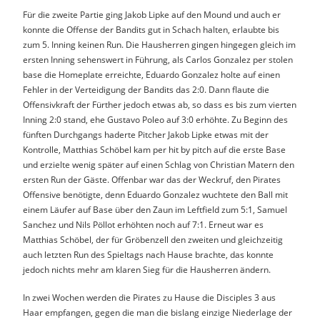
Für die zweite Partie ging Jakob Lipke auf den Mound und auch er
konnte die Offense der Bandits gut in Schach halten, erlaubte bis
zum 5. Inning keinen Run. Die Hausherren gingen hingegen gleich im
ersten Inning sehenswert in Führung, als Carlos Gonzalez per stolen
base die Homeplate erreichte, Eduardo Gonzalez holte auf einen
Fehler in der Verteidigung der Bandits das 2:0. Dann flaute die
Offensivkraft der Fürther jedoch etwas ab, so dass es bis zum vierten
Inning 2:0 stand, ehe Gustavo Poleo auf 3:0 erhöhte. Zu Beginn des
fünften Durchgangs haderte Pitcher Jakob Lipke etwas mit der
Kontrolle, Matthias Schöbel kam per hit by pitch auf die erste Base
und erzielte wenig später auf einen Schlag von Christian Matern den
ersten Run der Gäste. Offenbar war das der Weckruf, den Pirates
Offensive benötigte, denn Eduardo Gonzalez wuchtete den Ball mit
einem Läufer auf Base über den Zaun im Leftfield zum 5:1, Samuel
Sanchez und Nils Pöllot erhöhten noch auf 7:1. Erneut war es
Matthias Schöbel, der für Gröbenzell den zweiten und gleichzeitig
auch letzten Run des Spieltags nach Hause brachte, das konnte
jedoch nichts mehr am klaren Sieg für die Hausherren ändern.
In zwei Wochen werden die Pirates zu Hause die Disciples 3 aus
Haar empfangen, gegen die man die bislang einzige Niederlage der