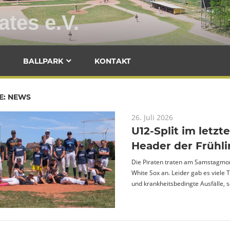
ates e.V.
Baseballclub
Fürth
BALLPARK
KONTAKT
Pirates
e.V.
E:
NEWS
26. Juli 2026
U12-Split im letz
Header der Frühl
Die Piraten traten am Samstagmor
White Sox an. Leider gab es viel
und krankheitsbedingte Ausfälle, 