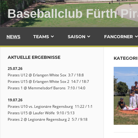
Zum
Baseballclub Fürth Pir
Inhalt
springen
NEWS
TEAMS
SAISON
FANCORNER
AKTUELLE ERGEBNISSE
KATEGORI
25.07.26
Pirates U12 @ Erlangen White Sox 3:7 / 18:8
Pirates U15 @ Erlangen White Sox 2 14:7 / 18:7
Pirates 1 @ Memmelsdorf Barons 7:10 / 14:0
19.07.26
Pirates U10 vs. Legionäre Regensburg 11:22 / 1:1
Pirates U15 @ Laufer Wölfe 9:10 / 5:13
Pirates 2 @ Legionäre Regensburg 2 5:7 / 9:18