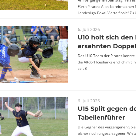
Am vergangenen Samstag hieß es 
Fürth Pirates: Alles bereitmachen 
Landesliga-Pokal-Viertelfinale! Zu
6. Juli 2026
U10 holt sich den
ersehnten Doppel
Das U10 Team der Pirates konnte
die Altdorf Icesharks endlich mit 
seit 3
6. Juli 2026
U15 Split gegen d
Tabellenführer
Die Gegner des vergangenen Spiel
bisher noch ungeschlagenen White