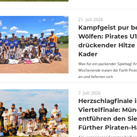
21. Juli 2026
Kampfgeist pur b
Wölfen: Pirates U1
drückender Hitz
Kader
Was für ein packender Spieltag! 
Wochenende traten die Fürth Pirat
an und lieferten sich
7. Juli 2026
Herzschlagfinale 
Viertelfinale: Mü
entführen den Si
Fürther Piraten-H