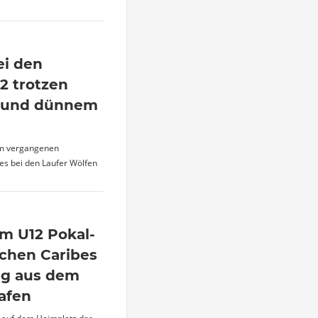
ei den
2 trotzen
e und dünnem
Am vergangenen
es bei den Laufer Wölfen
im U12 Pokal-
nchen Caribes
eg aus dem
afen