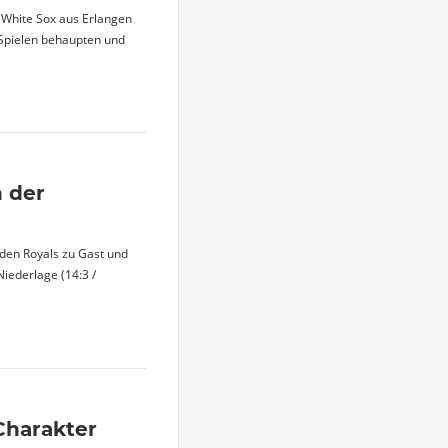
 White Sox aus Erlangen
n Spielen behaupten und
n der
den Royals zu Gast und
iederlage (14:3 /
Charakter