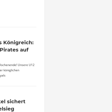
s Königreich:
Pirates auf
 Wochenende! Unsere U12
der königlichen
yals
l sichert
elsieg