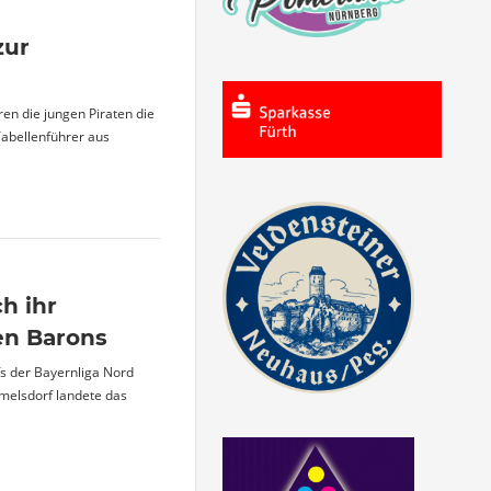
zur
en die jungen Piraten die
Tabellenführer aus
ch ihr
en Barons
fs der Bayernliga Nord
mmelsdorf landete das