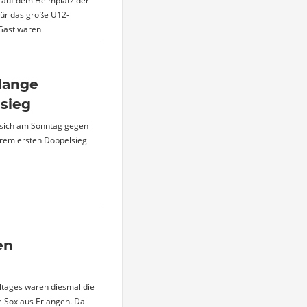
auf dem Heimplatz der
für das große U12-
 Gast waren
 lange
sieg
 sich am Sonntag gegen
ihrem ersten Doppelsieg
en
tages waren diesmal die
 Sox aus Erlangen. Da