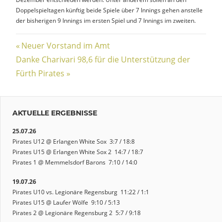
Doppelspieltagen künftig beide Spiele über 7 Innings gehen anstelle
der bisherigen 9 Innings im ersten Spiel und 7 Innings im zweiten.
Beitragsnavigation
Vorheriger
Neuer Vorstand im Amt
Nächster
Beitrag:
Danke Charivari 98,6 für die Unterstützung der
Beitrag:
Fürth Pirates
AKTUELLE ERGEBNISSE
25.07.26
Pirates U12 @ Erlangen White Sox 3:7 / 18:8
Pirates U15 @ Erlangen White Sox 2 14:7 / 18:7
Pirates 1 @ Memmelsdorf Barons 7:10 / 14:0
19.07.26
Pirates U10 vs. Legionäre Regensburg 11:22 / 1:1
Pirates U15 @ Laufer Wölfe 9:10 / 5:13
Pirates 2 @ Legionäre Regensburg 2 5:7 / 9:18