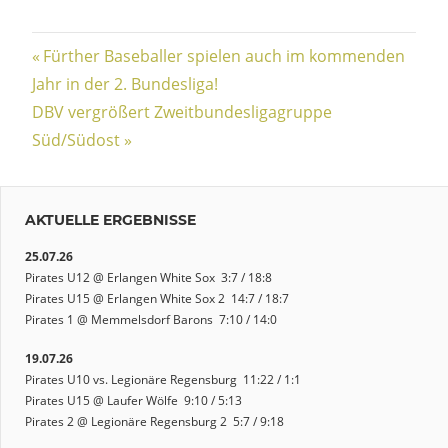
Beitragsnavigation
Vorheriger
Fürther Baseballer spielen auch im kommenden
Beitrag:
Jahr in der 2. Bundesliga!
Nächster
DBV vergrößert Zweitbundesligagruppe
Beitrag:
Süd/Südost
AKTUELLE ERGEBNISSE
25.07.26
Pirates U12 @ Erlangen White Sox 3:7 / 18:8
Pirates U15 @ Erlangen White Sox 2 14:7 / 18:7
Pirates 1 @ Memmelsdorf Barons 7:10 / 14:0
19.07.26
Pirates U10 vs. Legionäre Regensburg 11:22 / 1:1
Pirates U15 @ Laufer Wölfe 9:10 / 5:13
Pirates 2 @ Legionäre Regensburg 2 5:7 / 9:18