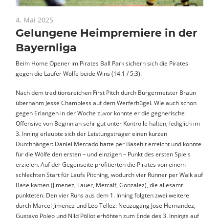
4. Mai 2025
News
Gelungene Heimpremiere in der
Bayernliga
Beim Home Opener im Pirates Ball Park sichern sich die Pirates
gegen die Laufer Wölfe beide Wins (14:1 / 5:3).
Nach dem traditionsreichen First Pitch durch Bürgermeister Braun
übernahm Jesse Chambless auf dem Werferhügel. Wie auch schon
gegen Erlangen in der Woche zuvor konnte er die gegnerische
Offensive von Beginn an sehr gut unter Kontrolle halten, lediglich im
3. Inning erlaubte sich der Leistungsträger einen kurzen
Durchhänger: Daniel Mercado hatte per Basehit erreicht und konnte
für die Wölfe den ersten – und einzigen – Punkt des ersten Spiels
erzielen. Auf der Gegenseite profitierten die Pirates von einem
schlechten Start für Laufs Pitching, wodurch vier Runner per Walk auf
Base kamen (Jimenez, Lauer, Metcalf, Gonzalez), die allesamt
punkteten. Den vier Runs aus dem 1. Inning folgten zwei weitere
durch Marcel Jimenez und Leo Tellez. Neuzugang Jose Hernandez,
Gustavo Poleo und Nild Pöllot erhöhten zum Ende des 3. Innings auf