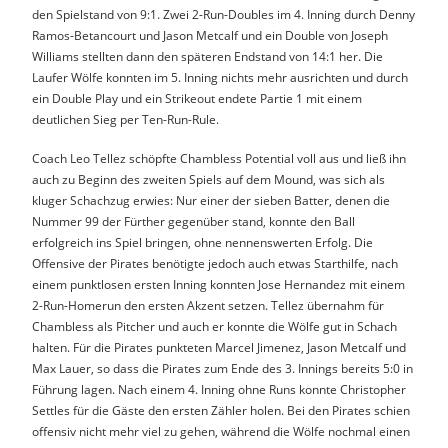
den Spielstand von 9:1. Zwei 2-Run-Doubles im 4. Inning durch Denny
Ramos-Betancourt und Jason Metcalf und ein Double von Joseph
Williams stellten dann den späteren Endstand von 14:1 her. Die
Laufer Wölfe konnten im 5. Inning nichts mehr ausrichten und durch
ein Double Play und ein Strikeout endete Partie 1 mit einem
deutlichen Sieg per Ten-Run-Rule.
Coach Leo Tellez schöpfte Chambless Potential voll aus und ließ ihn
auch zu Beginn des zweiten Spiels auf dem Mound, was sich als
kluger Schachzug erwies: Nur einer der sieben Batter, denen die
Nummer 99 der Fürther gegenüber stand, konnte den Ball
erfolgreich ins Spiel bringen, ohne nennenswerten Erfolg. Die
Offensive der Pirates benötigte jedoch auch etwas Starthilfe, nach
einem punktlosen ersten Inning konnten Jose Hernandez mit einem
2-Run-Homerun den ersten Akzent setzen. Tellez übernahm für
Chambless als Pitcher und auch er konnte die Wölfe gut in Schach
halten. Für die Pirates punkteten Marcel Jimenez, Jason Metcalf und
Max Lauer, so dass die Pirates zum Ende des 3. Innings bereits 5:0 in
Führung lagen. Nach einem 4. Inning ohne Runs konnte Christopher
Settles für die Gäste den ersten Zähler holen. Bei den Pirates schien
offensiv nicht mehr viel zu gehen, während die Wölfe nochmal einen