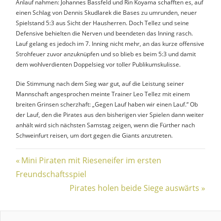
Anlauf nahmen: Johannes Bassfeld und Rin Koyama schafften es, auf
einen Schlag von Dennis Skudlarek die Bases zu umrunden, neuer
Spielstand 5:3 aus Sicht der Hausherren. Doch Tellez und seine
Defensive behielten die Nerven und beendeten das Inning rasch.
Lauf gelang es jedoch im 7. Inning nicht mehr, an das kurze offensive
Strohfeuer zuvor anzuknüpfen und so blieb es beim 5:3 und damit
dem wohlverdienten Doppelsieg vor toller Publikumskulisse.
Die Stimmung nach dem Sieg war gut, auf die Leistung seiner
Mannschaft angesprochen meinte Trainer Leo Tellez mit einem
breiten Grinsen scherzhaft: „Gegen Lauf haben wir einen Lauf.“ Ob
der Lauf, den die Pirates aus den bisherigen vier Spielen dann weiter
anhält wird sich nächsten Samstag zeigen, wenn die Fürther nach
Schweinfurt reisen, um dort gegen die Giants anzutreten.
Beitragsnavigation
Vorheriger
Mini Piraten mit Rieseneifer im ersten
Beitrag:
Freundschaftsspiel
Nächster
Pirates holen beide Siege auswärts
Beitrag: