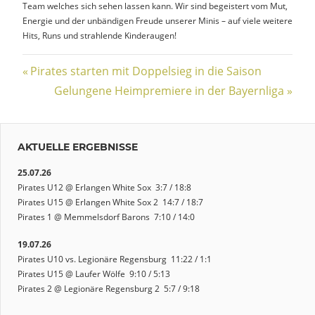
Team welches sich sehen lassen kann. Wir sind begeistert vom Mut,
Energie und der unbändigen Freude unserer Minis – auf viele weitere
Hits, Runs und strahlende Kinderaugen!
Beitragsnavigation
Vorheriger
Pirates starten mit Doppelsieg in die Saison
Beitrag:
Nächster
Gelungene Heimpremiere in der Bayernliga
Beitrag:
AKTUELLE ERGEBNISSE
25.07.26
Pirates U12 @ Erlangen White Sox 3:7 / 18:8
Pirates U15 @ Erlangen White Sox 2 14:7 / 18:7
Pirates 1 @ Memmelsdorf Barons 7:10 / 14:0
19.07.26
Pirates U10 vs. Legionäre Regensburg 11:22 / 1:1
Pirates U15 @ Laufer Wölfe 9:10 / 5:13
Pirates 2 @ Legionäre Regensburg 2 5:7 / 9:18